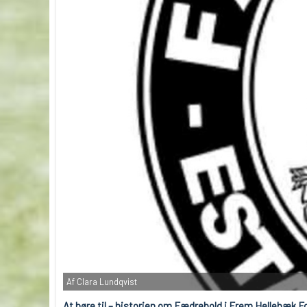
Af Clara Lundqvist
At høre til – historien om Fædrebold i Frem Hellebæk F