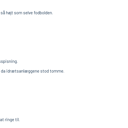
så højt som selve fodbolden.
spisning.
n, da idrætsanlæggene stod tomme.
t ringe til.