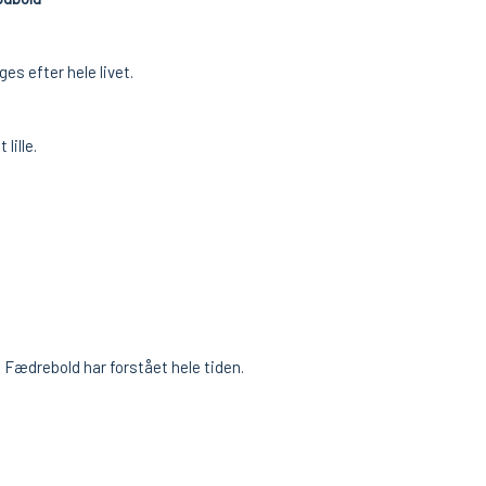
es efter hele livet.
lille.
Fædrebold har forstået hele tiden.