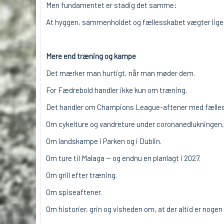
Men fundamentet er stadig det samme:
At hyggen, sammenholdet og fællesskabet vægter lige 
Mere end træning og kampe
Det mærker man hurtigt, når man møder dem.
For Fædrebold handler ikke kun om træning.
Det handler om Champions League-aftener med fælles
Om cykelture og vandreture under coronanedlukninge
Om landskampe i Parken og i Dublin.
Om ture til Malaga — og endnu en planlagt i 2027.
Om grill efter træning.
Om spiseaftener.
Om historier, grin og visheden om, at der altid er nogen a