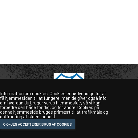
Information om cookies. Cookies er nødvendige for at
få hjemmesiden til at fungere, men de giver også info
om hvordan du bruger vores hjemmeside, så vi kan
forbedre den både for dig, og for andre. Cookies på
Frem Hellebæk Fodbold
denne hjemmeside bruges primært til at trafikmåle og
Nordkysthallen | Falkenbergvej | 3140 Ålsgårde
optimering af siden indhold.
Bank: 0466 - 0296 542 504 | Mobilepay: 36237